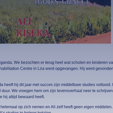
Oeganda. We bezochten er terug heel wat scholen en kinderen v
ehabilitation Centre in Lira werd opgevangen. Hij werd gevonden
eeft hij dit jaar met succes zijn middelbare studies voltooid.
el duur. We vroegen hem om zijn levensverhaal neer te schrij
e hij altijd bewaard heeft.
t helemaal op zich nemen en Ali zelf heeft geen eigen middele
i’s studies te helpen betalen.