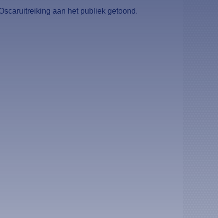
scaruitreiking aan het publiek getoond.