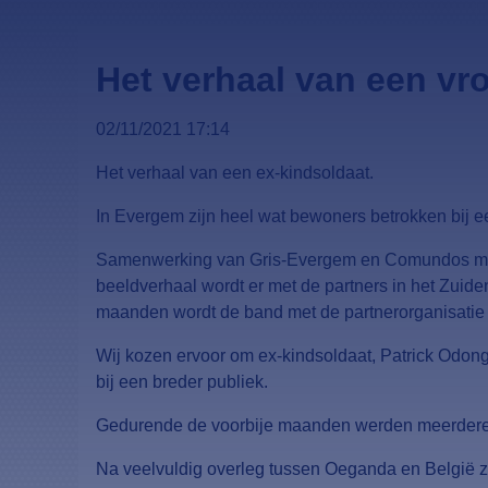
Het verhaal van een vr
02/11/2021 17:14
Het verhaal van een ex-kindsoldaat.
In Evergem zijn heel wat bewoners betrokken bij ee
Samenwerking van Gris-Evergem en Comundos maken h
beeldverhaal wordt er met de partners in het Zui
maanden wordt de band met de partnerorganisatie ve
Wij kozen ervoor om ex-kindsoldaat, Patrick Odong, 
bij een breder publiek.
Gedurende de voorbije maanden werden meerdere
Na veelvuldig overleg tussen Oeganda en België zij