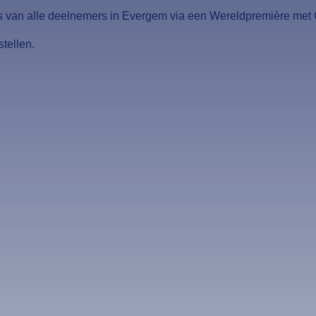
 van alle deelnemers in Evergem via een Wereldpremière met O
stellen.