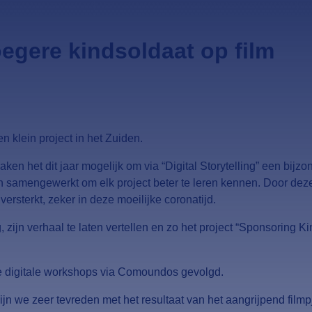
oegere kindsoldaat op film
n klein project in het Zuiden.
et dit jaar mogelijk om via “Digital Storytelling” een bijzond
den samengewerkt om elk project beter te leren kennen. Door d
rsterkt, zeker in deze moeilijke coronatijd.
zijn verhaal te laten vertellen en zo het project “Sponsoring K
 digitale workshops via Comoundos gevolgd.
n we zeer tevreden met het resultaat van het aangrijpend filmp