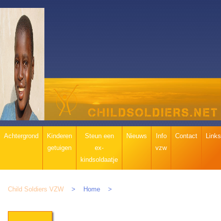
Navigatie
Achtergrond
Kinderen
Steun een
Nieuws
Info
Contact
Links
overslaan
getuigen
ex-
vzw
kindsoldaatje
Child Soldiers VZW
Home