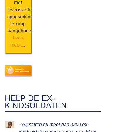
met
levensverhaal
sponsorkind
te koop
aangeboden.
Lees
A
meer...
.
PERSONAL
HISTORY
BOOK
door
en
van
ALI
HELP DE EX-
KISEKA
KINDSOLDATEN
"
Wij sturen nu meer dan 3200 ex-
kindsoldaten terug naar school. Maar