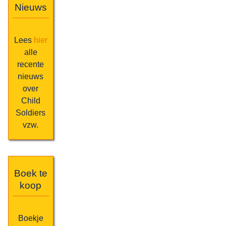
Nieuws
Lees
hier
alle
recente
nieuws
over
Child
Soldiers
vzw.
Boek te
koop
Boekje