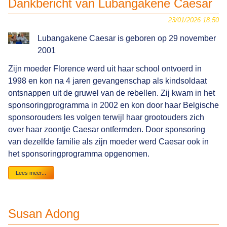
Dankbericht van Lubangakene Caesar
inzet
stemt
ons
23/01/2026 18:50
hoopvol
Lubangakene Caesar is geboren op 29 november
2001
Zijn moeder Florence werd uit haar school ontvoerd in
1998 en kon na 4 jaren gevangenschap als kindsoldaat
ontsnappen uit de gruwel van de rebellen. Zij kwam in het
sponsoringprogramma in 2002 en kon door haar Belgische
sponsorouders les volgen terwijl haar grootouders zich
over haar zoontje Caesar ontfermden. Door sponsoring
van dezelfde familie als zijn moeder werd Caesar ook in
het sponsoringprogramma opgenomen.
Dankbericht
Lees meer...
van
Lubangakene
Caesar
Susan Adong