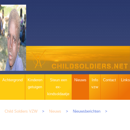
Navigatie
Achtergrond
Kinderen
Steun een
Nieuws
Info
Contact
Links
overslaan
getuigen
ex-
vzw
kindsoldaatje
Child Soldiers VZW
Nieuws
Nieuwsberichten