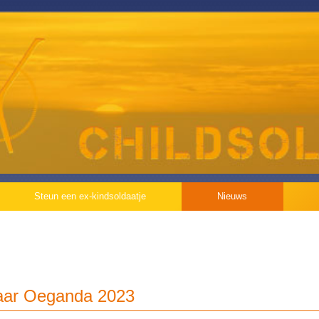
Steun een ex-kindsoldaatje
Nieuws
naar Oeganda 2023