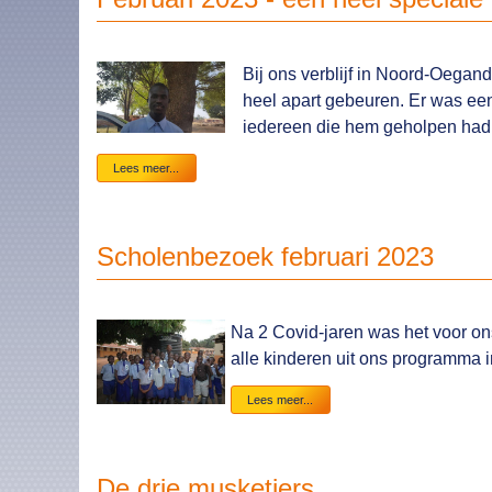
mei
2023
Bij ons verblijf in Noord-Oegan
heel apart gebeuren. Er was een
iedereen die hem geholpen had b
Februari
Lees meer...
2023
-
een
heel
Scholenbezoek februari 2023
speciale
ontmoeting
Na 2 Covid-jaren was het voor on
alle kinderen uit ons programma 
Scholenbezoek
Lees meer...
februari
2023
De drie musketiers