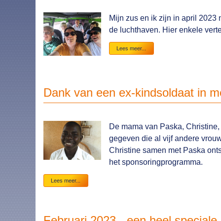
Mijn zus en ik zijn in april 20
de luchthaven. Hier enkele verte
Enkele
Lees meer...
impressies
van
mijn
reis
naar
Dank van een ex-kindsoldaat in m
Oeganda
2023
De mama van Paska, Christine, 
gegeven die al vijf andere vrou
Christine samen met Paska onts
het sponsoringprogramma.
Dank
Lees meer...
van
een
ex-
kindsoldaat
Februari 2023 - een heel speciale
in