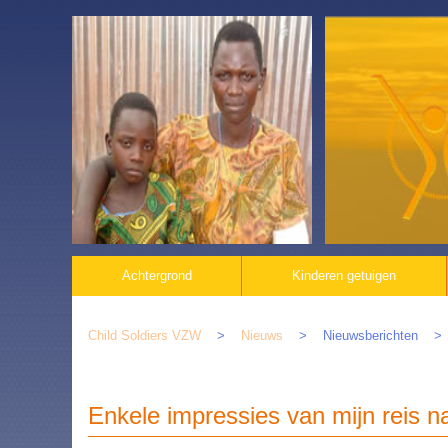
Navigatie
Achtergrond
Kinderen getuigen
overslaan
Child Soldiers VZW
Nieuws
Nieuwsberichten
Enkele impressies van mijn reis 